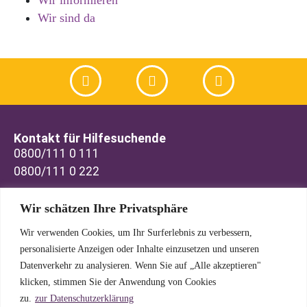
Wir informieren
Wir sind da
Kontakt für Hilfesuchende
0800/111 0 111
0800/111 0 222
Kontakt für Interessenten
Wir schätzen Ihre Privatsphäre
info@telefonseelsorge-ulm.de
Büro-Tel.: 0731 6 98 83
Wir verwenden Cookies, um Ihr Surferlebnis zu verbessern,
personalisierte Anzeigen oder Inhalte einzusetzen und unseren
Datenverkehr zu analysieren. Wenn Sie auf „Alle akzeptieren"
TelefonSeelsorge Ulm / Neu-Ulm
klicken, stimmen Sie der Anwendung von Cookies
Olgastraße 137
zu.
zur Datenschutzerklärung