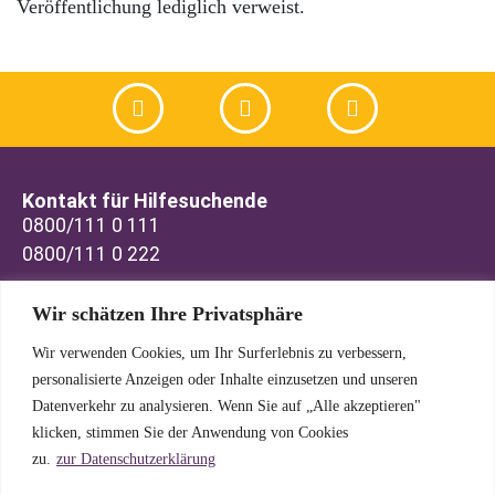
Veröffentlichung lediglich verweist.
Kontakt für Hilfesuchende
0800/111 0 111
0800/111 0 222
Kontakt für Interessenten
Wir schätzen Ihre Privatsphäre
info@telefonseelsorge-ulm.de
Büro-Tel.: 0731 6 98 83
Wir verwenden Cookies, um Ihr Surferlebnis zu verbessern,
personalisierte Anzeigen oder Inhalte einzusetzen und unseren
Datenverkehr zu analysieren. Wenn Sie auf „Alle akzeptieren"
TelefonSeelsorge Ulm / Neu-Ulm
klicken, stimmen Sie der Anwendung von Cookies
Olgastraße 137
zu.
zur Datenschutzerklärung
89073 Ulm